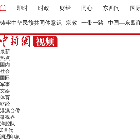
即时
时政
财经
同心
东西问
国
铸牢中华民族共同体意识
宗教
一带一路
中国—东盟
最新
热点
国内
社会
国际
军事
文娱
体育
财经
港澳台侨
微视界
洋腔队
Z世代
澜湄印象