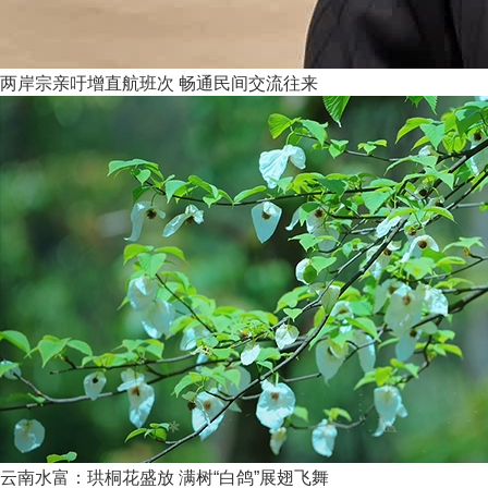
两岸宗亲吁增直航班次 畅通民间交流往来
云南水富：珙桐花盛放 满树“白鸽”展翅飞舞