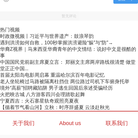
暂无评论
热门视频
时政微视频丨习近平与世界遗产：鼓浪琴韵
遇到洪涝如何自救，100秒掌握洪涝避险“躲”与“防”→
华裔Z视界｜马来西亚华裔青年的中文情结：说好中文是很酷的
事
中国国民党前副主席夏立言： 郑丽文主席两岸路线很清楚 做堂
堂正正中国...
首届太阳岛电影周启幕 重温哈尔滨百年电影记忆
老人坐轮椅过马路被隔离柱挡住 两位路过司机下车俯身托举
境外“高薪”招聘藏陷阱 男子逃生回国后亲述受骗经历
火把映古城 八方游客四川会理踏歌起舞
宁夏西吉：火石寨星轨奇观照亮夏夜
【循着节气看山河】立秋：时序辞盛夏 云淡赴秋光
关于我们
About us
联系我们