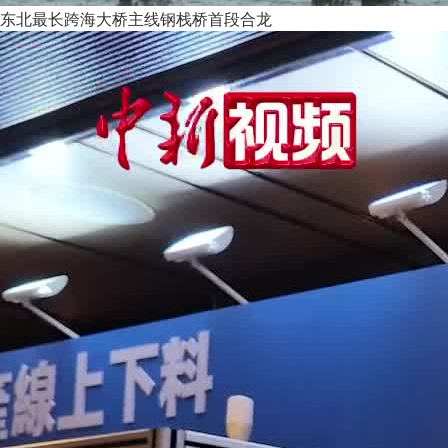
东北最长跨海大桥主线钢栈桥首段合龙