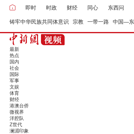
即时
时政
财经
同心
东西问
铸牢中华民族共同体意识
宗教
一带一路
中国—
最新
热点
国内
社会
国际
军事
文娱
体育
财经
港澳台侨
微视界
洋腔队
Z世代
澜湄印象