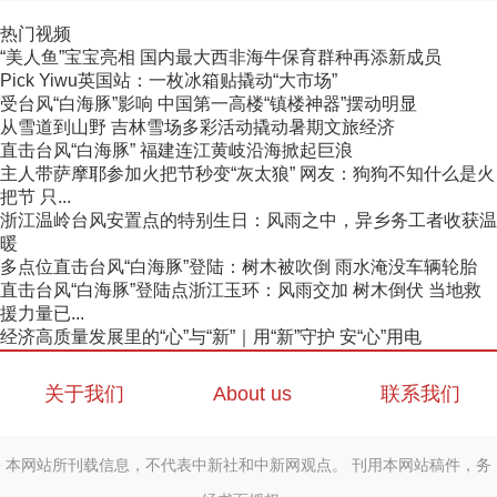
热门视频
“美人鱼”宝宝亮相 国内最大西非海牛保育群种再添新成员
Pick Yiwu英国站：一枚冰箱贴撬动“大市场”
受台风“白海豚”影响 中国第一高楼“镇楼神器”摆动明显
从雪道到山野 吉林雪场多彩活动撬动暑期文旅经济
直击台风“白海豚” 福建连江黄岐沿海掀起巨浪
主人带萨摩耶参加火把节秒变“灰太狼” 网友：狗狗不知什么是火
把节 只...
浙江温岭台风安置点的特别生日：风雨之中，异乡务工者收获温
暖
多点位直击台风“白海豚”登陆：树木被吹倒 雨水淹没车辆轮胎
直击台风“白海豚”登陆点浙江玉环：风雨交加 树木倒伏 当地救
援力量已...
经济高质量发展里的“心”与“新”｜用“新”守护 安“心”用电
关于我们
About us
联系我们
本网站所刊载信息，不代表中新社和中新网观点。 刊用本网站稿件，务