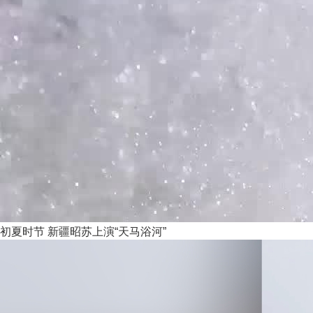
初夏时节 新疆昭苏上演“天马浴河”