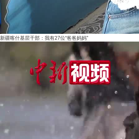
新疆喀什基层干部：我有27位“爸爸妈妈”