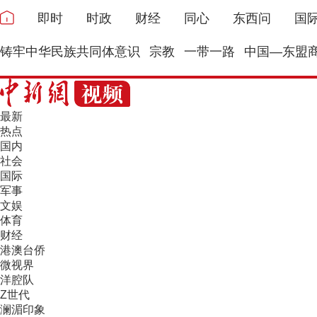
即时
时政
财经
同心
东西问
国
铸牢中华民族共同体意识
宗教
一带一路
中国—东盟
最新
热点
国内
社会
国际
军事
文娱
体育
财经
港澳台侨
微视界
洋腔队
Z世代
澜湄印象