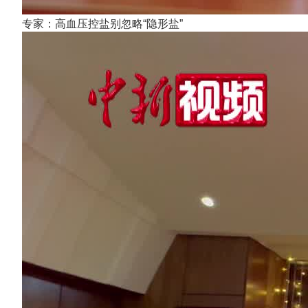
专家：高血压控盐别忽略“隐形盐”