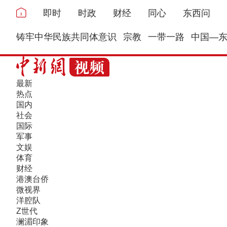
即时
时政
财经
同心
东西问
铸牢中华民族共同体意识
宗教
一带一路
中国—
最新
热点
国内
社会
国际
军事
文娱
体育
财经
港澳台侨
微视界
洋腔队
Z世代
澜湄印象