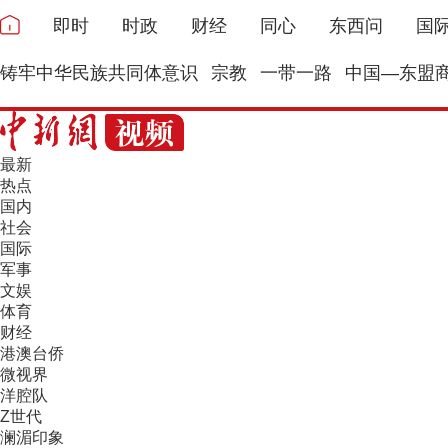
即时
时政
财经
同心
东西问
国
铸牢中华民族共同体意识
宗教
一带一路
中国—东盟
最新
热点
国内
社会
国际
军事
文娱
体育
财经
港澳台侨
微视界
洋腔队
Z世代
澜湄印象