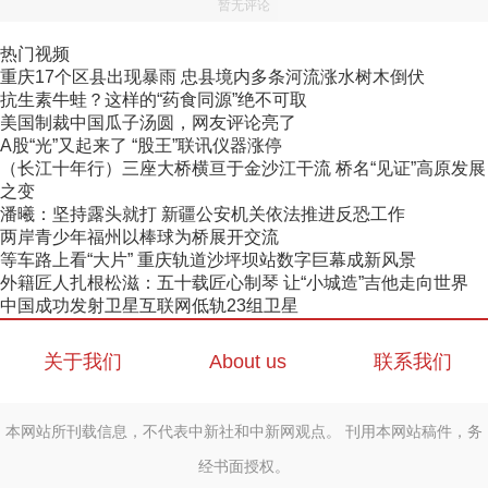
暂无评论
热门视频
重庆17个区县出现暴雨 忠县境内多条河流涨水树木倒伏
抗生素牛蛙？这样的“药食同源”绝不可取
美国制裁中国瓜子汤圆，网友评论亮了
A股“光”又起来了 “股王”联讯仪器涨停
（长江十年行）三座大桥横亘于金沙江干流 桥名“见证”高原发展
之变
潘曦：坚持露头就打 新疆公安机关依法推进反恐工作
两岸青少年福州以棒球为桥展开交流
等车路上看“大片” 重庆轨道沙坪坝站数字巨幕成新风景
外籍匠人扎根松滋：五十载匠心制琴 让“小城造”吉他走向世界
中国成功发射卫星互联网低轨23组卫星
关于我们
About us
联系我们
本网站所刊载信息，不代表中新社和中新网观点。 刊用本网站稿件，务
经书面授权。