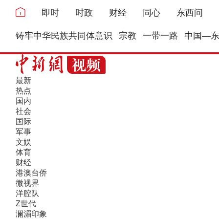
即时
时政
财经
同心
东西问
铸牢中华民族共同体意识
宗教
一带一路
中国—
最新
热点
国内
社会
国际
军事
文娱
体育
财经
港澳台侨
微视界
洋腔队
Z世代
澜湄印象