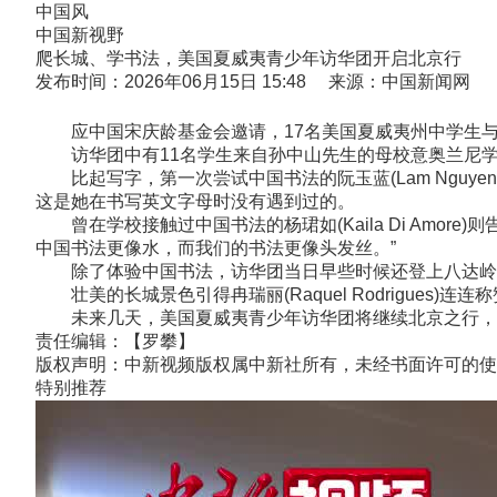
中国风
中国新视野
爬长城、学书法，美国夏威夷青少年访华团开启北京行
发布时间：2026年06月15日 15:48 来源：中国新闻网
应中国宋庆龄基金会邀请，17名美国夏威夷州中学生与3
访华团中有11名学生来自孙中山先生的母校意奥兰尼学校
比起写字，第一次尝试中国书法的阮玉蓝(Lam Nguy
这是她在书写英文字母时没有遇到过的。
曾在学校接触过中国书法的杨珺如(Kaila Di Amo
中国书法更像水，而我们的书法更像头发丝。”
除了体验中国书法，访华团当日早些时候还登上八达岭
壮美的长城景色引得冉瑞丽(Raquel Rodrigues)连
未来几天，美国夏威夷青少年访华团将继续北京之行，前往国
责任编辑：【罗攀】
版权声明：中新视频版权属中新社所有，未经书面许可的使
特别推荐