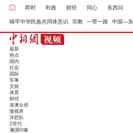
即时
时政
财经
同心
东西问
铸牢中华民族共同体意识
宗教
一带一路
中国—
最新
热点
国内
社会
国际
军事
文娱
体育
财经
港澳台侨
微视界
洋腔队
Z世代
澜湄印象