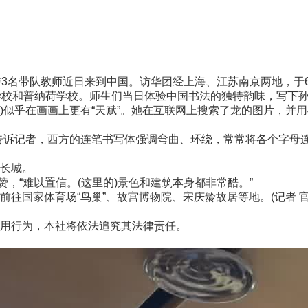
名带队教师近日来到中国。访华团经上海、江苏南京两地，于6
和普纳荷学校。师生们当日体验中国书法的独特韵味，写下孙中
en)似乎在画画上更有“天赋”。她在互联网上搜索了龙的图片，
re)则告诉记者，西方的连笔书写体强调弯曲、环绕，常常将各个字
长城。
连称赞，“难以置信。(这里的)景色和建筑本身都非常酷。”
家体育场“鸟巢”、故宫博物院、宋庆龄故居等地。(记者 官逸
用行为，本社将依法追究其法律责任。