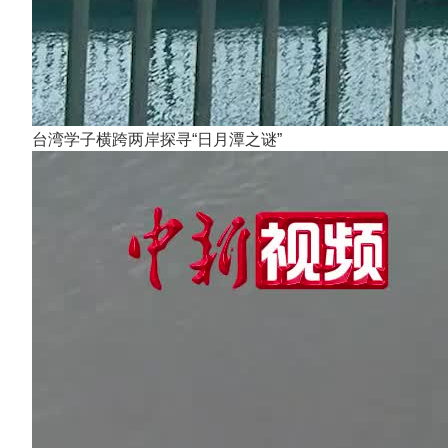
台湾学子横跨两岸探寻“日月潭之谜”