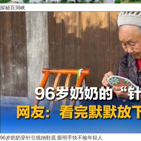
探秘百洞峡
96岁奶奶穿针引线纳鞋底 眼明手快不输年轻人