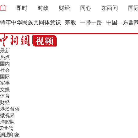
即时
时政
财经
同心
东西问
国
铸牢中华民族共同体意识
宗教
一带一路
中国—东盟
最新
热点
国内
社会
国际
军事
文娱
体育
财经
港澳台侨
微视界
洋腔队
Z世代
澜湄印象