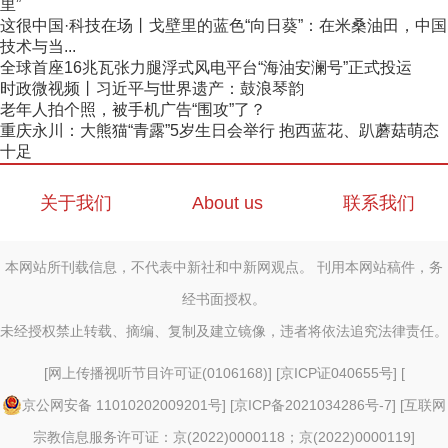
里”
这很中国·科技在场丨戈壁里的蓝色“向日葵”：在米桑油田，中国
技术与当...
全球首座16兆瓦张力腿浮式风电平台“海油安澜号”正式投运
时政微视频丨习近平与世界遗产：鼓浪琴韵
老年人拍个照，被手机广告“围攻”了？
重庆永川：大熊猫“青露”5岁生日会举行 抱西蓝花、趴蘑菇萌态
十足
关于我们
About us
联系我们
本网站所刊载信息，不代表中新社和中新网观点。 刊用本网站稿件，务
经书面授权。
未经授权禁止转载、摘编、复制及建立镜像，违者将依法追究法律责任。
[
网上传播视听节目许可证(0106168)
] [
京ICP证040655号
] [
京公网安备 11010202009201号
] [
京ICP备2021034286号-7
] [
互联网
宗教信息服务许可证：京(2022)0000118；京(2022)0000119
]