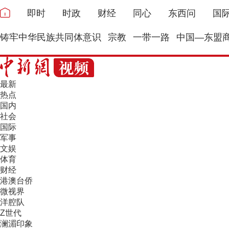
即时
时政
财经
同心
东西问
国
铸牢中华民族共同体意识
宗教
一带一路
中国—东盟
最新
热点
国内
社会
国际
军事
文娱
体育
财经
港澳台侨
微视界
洋腔队
Z世代
澜湄印象