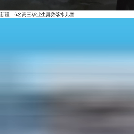
新疆：6名高三毕业生勇救落水儿童