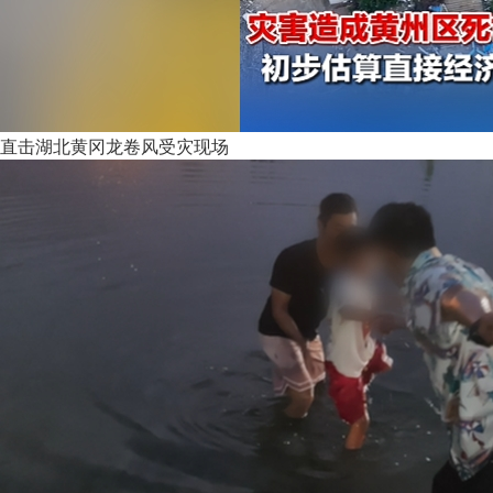
直击湖北黄冈龙卷风受灾现场