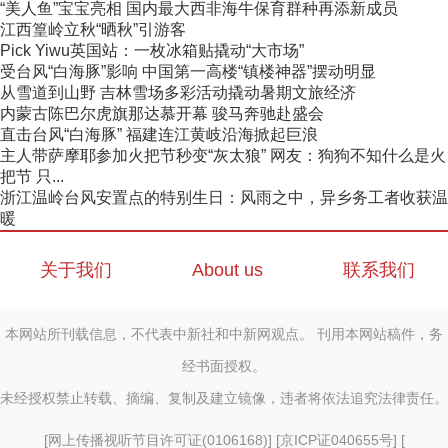
“美人鱼”宝宝亮相 国内最大西非海牛保育群种再添新成员
江西篁岭立秋“晒秋”引游客
Pick Yiwu英国站：一枚冰箱贴撬动“大市场”
受台风“白海豚”影响 中国第一高楼“镇楼神器”摆动明显
从雪道到山野 吉林雪场多彩活动撬动暑期文旅经济
内蒙古陈巴尔虎旗那达慕开幕 骏马奔驰赴盛会
直击台风“白海豚” 福建连江黄岐沿海掀起巨浪
主人带萨摩耶参加火把节秒变“灰太狼” 网友：狗狗不知什么是火
把节 只...
浙江温岭台风安置点的特别生日：风雨之中，异乡务工者收获温
暖
关于我们
About us
联系我们
本网站所刊载信息，不代表中新社和中新网观点。 刊用本网站稿件，务
经书面授权。
未经授权禁止转载、摘编、复制及建立镜像，违者将依法追究法律责任。
[
网上传播视听节目许可证(0106168)
] [
京ICP证040655号
] [