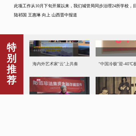
此项工作从10月下旬开展以来，我们城管局同步治理24所学校，目
陆祁国 王惠琳 向上 山西晋中报道
海内外艺术家“云”上共奏
“中国冷极”迎-40
特
别
推
荐
奶奶志愿者玩起直播反诈
国旗、国徽、国歌
的诞生为何都与他