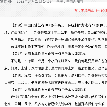
发布时间：2022年04月25日 14:37 来源：中国新闻网
有，未经书面许可的
【解说】中国的漆艺有7000多年历史，传统制作方法有200多种，
牌、作品“出海”……郭喜梅在这千年工艺中不断探寻属于自己的“漆彩
郭喜梅从小喜欢画画，她的丈夫一家四代都从事漆器制作。郭喜梅
传统漆器制作工艺所使用的天然生漆，来源于漆树分泌的汁液，其
【同期】太原市非物质文化遗产项目传承人 郭喜梅
不论是一个漆画，或是一个小的茶碗茶杯，我们都是要用麻布包胎
灰、打磨、上漆，然后做肌理，最后再打磨上漆，最后再推光。这个会
【解说】完成一件漆器作品，少则数月，多则数年。郭喜梅耗时最
口瀑布、五台山、平遥古城等名胜古迹跃然画上。在大漆之路上，郭
【同期】太原市非物质文化遗产项目传承人 郭喜梅
疫情期间我们也会在网络上找到一些比较不错的老师，然后我们在
北京、四川、天津。很多地方都已经去过学习，包括拜访我们专业的