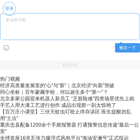
登录
畅言一下
暂无评论
热门视频
经济高质量发展里的“心”与“新”｜北京经济“向新”突破
同心坐标｜百年蒙藏学校，何以诞生多个“第一”？
北京多家公园迎来机器人新员工 “乏脏险难”四类场景优先上岗
手艺人用大漆工艺进行创作 成品出现那一刻太惊艳了
【百万庄小课堂】三伏天蚊虫叮咬止痒存误区 医生提醒勿乱
用“土法”
重庆忠县配备1200余个手摇报警器 打通预警信息传递“最后一公
里”
全球首座16兆瓦张力腿浮式风电平台“海油安澜号”正式投运