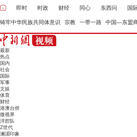
即时
时政
财经
同心
东西问
国
铸牢中华民族共同体意识
宗教
一带一路
中国—东盟
最新
热点
国内
社会
国际
军事
文娱
体育
财经
港澳台侨
微视界
洋腔队
Z世代
澜湄印象