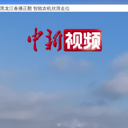
黑龙江春播正酣 智能农机丝滑走位