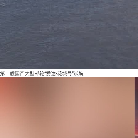
第二艘国产大型邮轮“爱达·花城号”试航