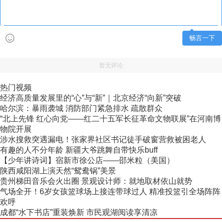
畅言一下
暂无评论
热门视频
经济高质量发展里的“心”与“新”｜北京经济“向新”突破
哈尔滨：暴雨袭城 消防部门紧急排水 疏散群众
“北上先锋 红心向党——红二十五军长征革命文物联展”在河南博
物院开展
涉水搜救突遇漏电！张家界社区书记徒手破窗营救被困老人
有趣的人不分年龄 新疆大爷跳舞自带快乐buff
【少年讲诗词】宿新市徐公店——邵米粒（美国）
陕西咸阳湖上演天然“鸳鸯锅”美景
贵州梯田音乐会火出圈 景观设计师：就地取材依山就势
气场全开！6岁女孩篮球场上接连带球过人 精准投篮引全场阵阵
欢呼
成都“水下书店”重装焕新 市民观湖阅读享清凉