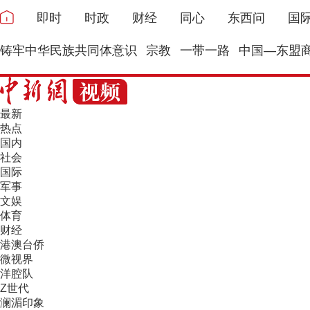
即时
时政
财经
同心
东西问
国
铸牢中华民族共同体意识
宗教
一带一路
中国—东盟
最新
热点
国内
社会
国际
军事
文娱
体育
财经
港澳台侨
微视界
洋腔队
Z世代
澜湄印象