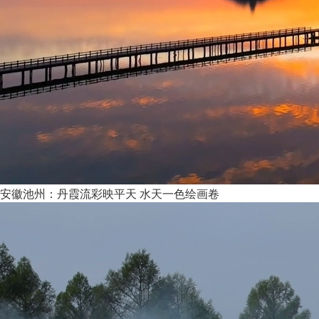
安徽池州：丹霞流彩映平天 水天一色绘画卷