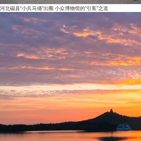
河北磁县“小兵马俑”出圈 小众博物馆的“引客”之道