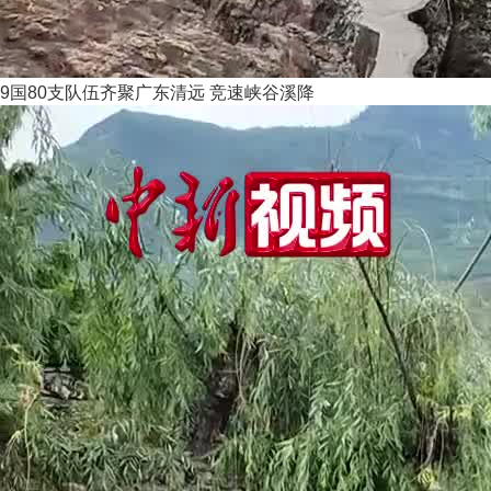
9国80支队伍齐聚广东清远 竞速峡谷溪降