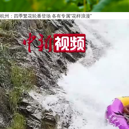
杭州：四季繁花轮番登场 各有专属“花样浪漫”