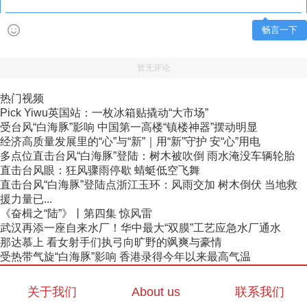
畅言一下
暂无评论
热门视频
Pick Yiwu英国站：一枚冰箱贴撬动“大市场”
受台风“白海豚”影响 中国第一高楼“镇楼神器”摆动明显
经济高质量发展里的“心”与“新”｜用“新”守护 安“心”用电
多点位直击台风“白海豚”登陆：树木被吹倒 雨水淹没车辆轮胎
直击台风眼：狂风骤雨停歇 蜻蜓低空飞舞
直击台风“白海豚”登陆点浙江玉环：风雨交加 树木倒伏 当地救
援力量已...
《奋楫之“陆”》丨第四集 惊风雷
武汉再添一座自来水厂！华中最大“双膜”工艺应急水厂通水
那达慕上 看女射手们执弓向旷野的飒爽与豪情
受热带气旋“白海豚”影响 香港录得今年以来最高气温
关于我们
About us
联系我们