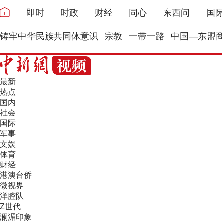
即时
时政
财经
同心
东西问
国
铸牢中华民族共同体意识
宗教
一带一路
中国—东盟
最新
热点
国内
社会
国际
军事
文娱
体育
财经
港澳台侨
微视界
洋腔队
Z世代
澜湄印象