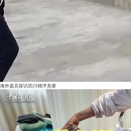
海外嘉宾探访四川桃坪羌寨