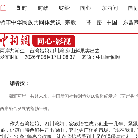
即时
时政
财经
同心
东西问
国
铸牢中华民族共同体意识
宗教
一带一路
中国—东盟
两岸共潮生｜台湾姑娘四川媳 凉山鲜果卖出去
发布时间：2026年06月17日 08:37 来源：中国新闻网
编者按：
潮涌两岸，共赴未来。中国新闻社特别策划10集微纪录片《两岸共潮生
两岸融合发展的蓬勃生机。
作为台湾姑娘、四川媳妇，宓欣怡在成都创业十几年。紧跟乡
系，让凉山特色鲜果走出深山，奔赴更广阔的市场。“现在我儿子
“川台 70 条” 等惠台政策，让宓欣怡感受到十足的温暖与便