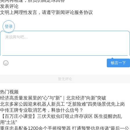
英阿再相逢，胜负仍由足球回答
发表评论
文明上网理性发言，请遵守新闻评论服务协议
登录
畅言一下
暂无评论
热门视频
经济高质量发展里的“心”与“新”｜北京经济“向新”突破
北京多家公园迎来机器人新员工 “乏脏险难”四类场景优先上岗
中传王牌专业取消艺考，释放什么信号？
【百万庄小课堂】三伏天蚊虫叮咬止痒存误区 医生提醒勿乱
用“土法”
重庆忠县配备1200余个手摇报警器 打通预警信息传递“最后一公