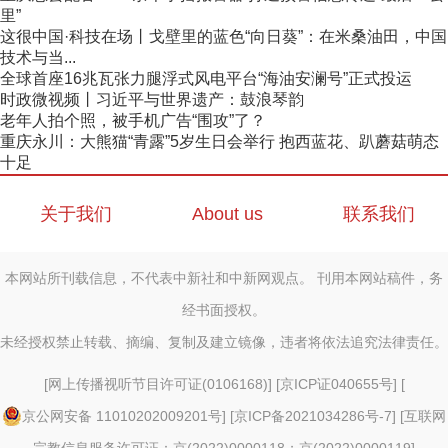
里”
这很中国·科技在场丨戈壁里的蓝色“向日葵”：在米桑油田，中国
技术与当...
全球首座16兆瓦张力腿浮式风电平台“海油安澜号”正式投运
时政微视频丨习近平与世界遗产：鼓浪琴韵
老年人拍个照，被手机广告“围攻”了？
重庆永川：大熊猫“青露”5岁生日会举行 抱西蓝花、趴蘑菇萌态
十足
关于我们
About us
联系我们
本网站所刊载信息，不代表中新社和中新网观点。 刊用本网站稿件，务
经书面授权。
未经授权禁止转载、摘编、复制及建立镜像，违者将依法追究法律责任。
[
网上传播视听节目许可证(0106168)
] [
京ICP证040655号
] [
京公网安备 11010202009201号
] [
京ICP备2021034286号-7
] [
互联网