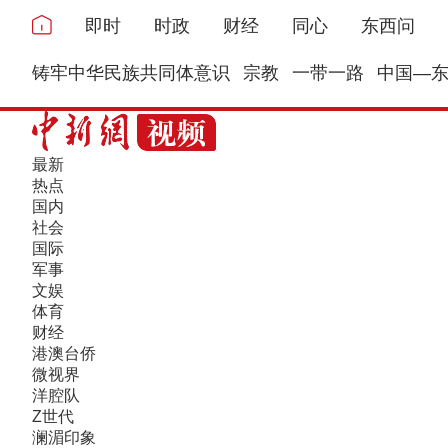
即时
时政
财经
同心
东西问
铸牢中华民族共同体意识
宗教
一带一路
中国—
最新
热点
国内
社会
国际
军事
文娱
体育
财经
港澳台侨
微视界
洋腔队
Z世代
澜湄印象