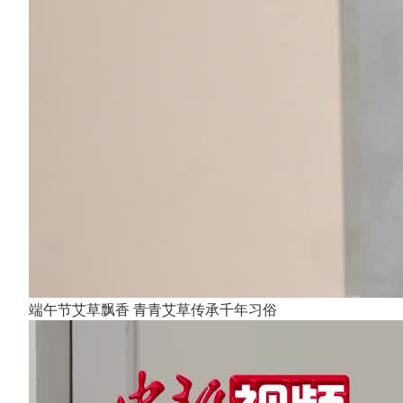
端午节艾草飘香 青青艾草传承千年习俗