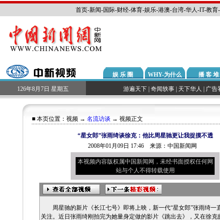
首页
-
新闻
-
国际
-
财经
-
体育
-
娱乐
-
港澳
-
台湾
-
华人
-
IT
-
教育
-
娱 乐 圈
WHY-为什么
播 客 堆
126年8月7日 星期五
游遍天下
|
奇闻轶事
|
天下华人
|
广告
■ 本页位置：
视频
→
名流访谈
→ 视频正文
“星女郎”张雨绮谈徐克：他比周星驰更让我捉摸不透
2008年01月09日 17:46 来源：中国新闻网
本视频内容版权属中国新闻网，未经书面授权任何网
站与个人不得转载使用
周星驰的新片《长江七号》即将上映，新一代“星女郎”张雨绮一
关注。近日张雨绮刚拍完为她量身定做的影片《跳出去》，又在徐克