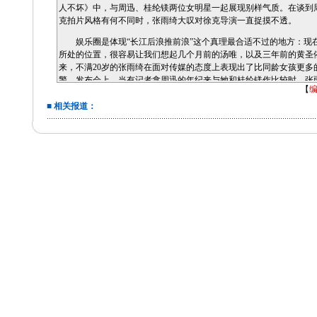
人不坏》中，与周迅、桂纶镁两位女明星一起展现别样气质。在谈到
克拍片风格有何不同时，张雨绮大叹对徐克导演一直捉摸不透。
娱乐圈是体现“长江后浪推前浪”这个真理最合适不过的地方：现
所处的位置，很容易让我们想起几个月前的汤唯，以及三年前的黄圣
来，不满20岁的张雨绮在面对传媒的态度上表现出了比同龄女孩更多
警，发布会上，当有记者拿周迅的年纪来与她和桂纶镁作比较时，张
【
编
间站出来为周迅解围。
■ 相关报道：
不过这位幸运聪明的“星女郎”演戏实力到底如何，或许只有在《
和《女人不坏》等影片上映以后才能得出结论。(记者：黄琴、宋鑫)