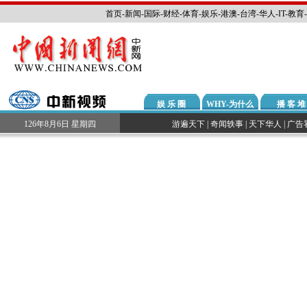
首页
-
新闻
-
国际
-
财经
-
体育
-
娱乐
-
港澳
-
台湾
-
华人
-
IT
-
教育
-
娱 乐 圈
WHY-为什么
播 客 堆
126年8月6日 星期四
游遍天下
|
奇闻轶事
|
天下华人
|
广告