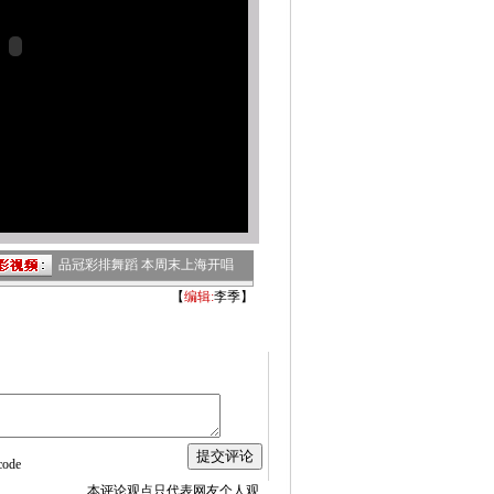
品冠彩排舞蹈 本周末上海开唱
【
编辑:
李季】
本评论观点只代表网友个人观