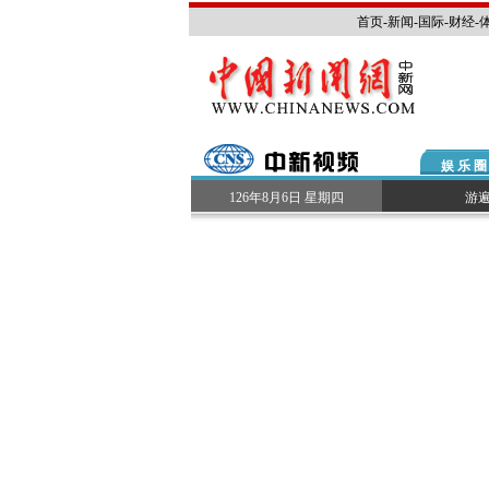
首页
-
新闻
-
国际
-
财经
-
娱 乐 圈
126年8月6日 星期四
游