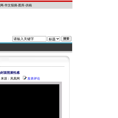
教网
-
华文报摘
-
图库
-
供稿
拍封面照展性感
:45 来源：凤凰网
发表评论