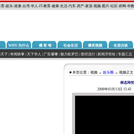
体育
-
娱乐
-
港澳
-
台湾
-
华人
-
IT
-
教育
-
健康
-
生活
-
汽车
-
房产
-
家居
-
视频
-
图片
-
社区
-
侨网
-
华
WHY-为什么
播 客 堆
社会生活
爆笑视频
名流访谈
遍天下
|
奇闻轶事
|
天下华人
|
广告饕餮
|
魅力欧罗巴
|
曾经流行
|
新闻浮世绘
|
专题汇总
■ 本页位置：
视频
→
娱乐圈
→ 视频正文
林志玲
2008年03月13日 15