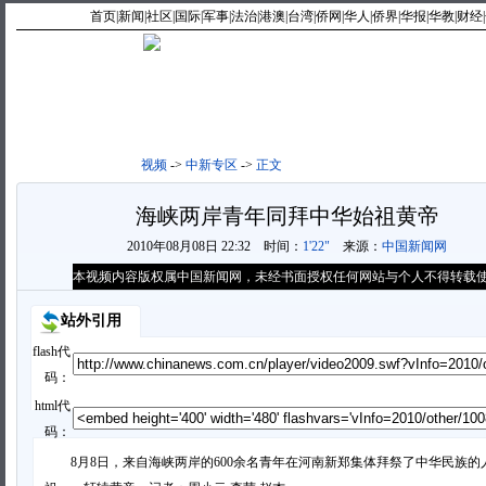
首页
|
新闻
|
社区
|
国际
|
军事
|
法治
|
港澳
|
台湾
|
侨网
|
华人
|
侨界
|
华报
|
华教
|
财经
|
视频首页
|
最新视频
|
最热
视频
->
中新专区
->
正文
海峡两岸青年同拜中华始祖黄帝
2010年08月08日 22:32
时间：
1'22"
来源：
中国新闻网
本视频内容版权属中国新闻网，未经书面授权任何网站与个人不得转载
站外引用
flash代
码：
html代
码：
8月8日，来自海峡两岸的600余名青年在河南新郑集体拜祭了中华民族的