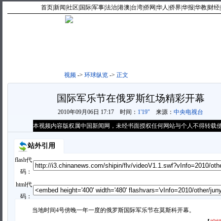
首页
|
新闻
|
社区
|
国际
|
军事
|
法治
|
港澳
|
台湾
|
侨网
|
华人
|
侨界
|
华报
|
华教
|
财经
|
视频首页
|
最新视频
|
最热
视频
->
环球纵览
->
正文
国际军乐节在俄罗斯红场精彩开幕
2010年09月06日 17:17
时间：
1'19"
来源：
中央电视台
本视频内容版权属中国新闻网，未经书面授权任何网站与个人不得转载
站外引用
flash代
码：
html代
码：
当地时间4号傍晚一年一度的俄罗斯国际军乐节在莫斯科开幕。