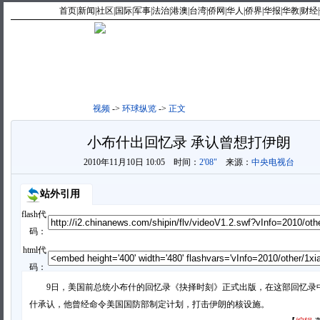
首页
|
新闻
|
社区
|
国际
|
军事
|
法治
|
港澳
|
台湾
|
侨网
|
华人
|
侨界
|
华报
|
华教
|
财经
|
视频首页
|
最新视频
|
最热
视频
->
环球纵览
->
正文
小布什出回忆录 承认曾想打伊朗
2010年11月10日 10:05
时间：
2'08"
来源：
中央电视台
站外引用
flash代
码：
html代
码：
9日，美国前总统小布什的回忆录《抉择时刻》正式出版，在这部回忆录
什承认，他曾经命令美国国防部制定计划，打击伊朗的核设施。