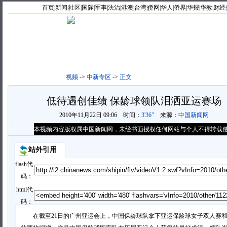
首页
|
新闻
|
社区
|
国际
|
军事
|
法治
|
港澳
|
台湾
|
侨网
|
华人
|
侨界
|
华报
|
华教
|
财经
|
视频首页
|
最新视频
|
最热
视频
->
中新专区
->
正文
低待遇创佳绩 保龄球领队泪洒亚运赛场
2010年11月22日 09:06
时间：
3'36"
来源：
中国新闻网
本视频内容版权属中国新闻网，未经书面授权任何网站与个人不得转载
站外引用
flash代
码：
html代
码：
在截至21日的广州亚运会上，中国保龄球队拿下亚运保龄球女子双人赛和