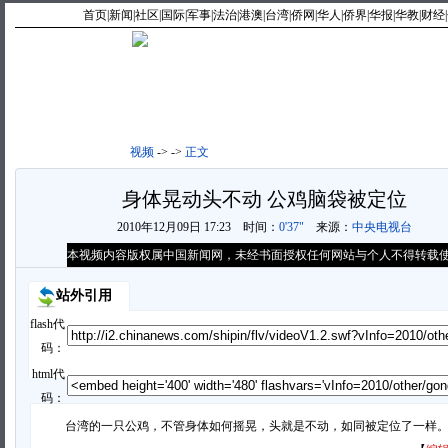
首页
|
新闻
|
社区
|
国际
|
军事
|
法治
|
港澳
|
台湾
|
侨网
|
华人
|
侨界
|
华报
|
华教
|
财经
|
视频首页
|
最新视频
|
最热
视频
->
->
正文
身体晃动头不动 公鸡脑袋被定位
2010年12月09日 17:23
时间：
0'37"
来源：
中央电视台
本视频内容版权属中国新闻网，未经书面授权任何网站与个人不得转载
站外引用
flash代
码：
html代
码：
台湾的一只公鸡，不管身体如何摇晃，头就是不动，如同被定位了一样