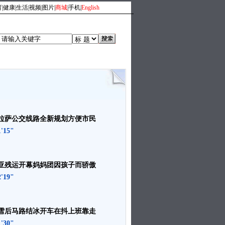
育
|
健康
|
生活
|
视频
|
图片
|
商城
|
手机
|
English
分享
|
环球纵览
|
军事风云
拉萨公交线路全新规划方便市民
1'15"
亚残运开幕妈妈团因孩子而骄傲
2'19"
雪后马路结冰开车在抖上班靠走
1'30"