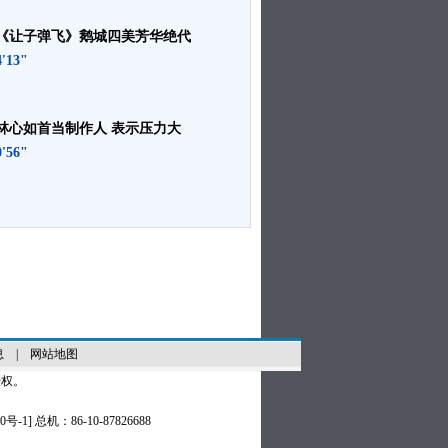
《让子弹飞》鹅城四美芳华绝代
4'13"
林心如首当制作人 表示压力大
0'56"
息
|
网站地图
授权。
0号-1
] 总机：86-10-87826688