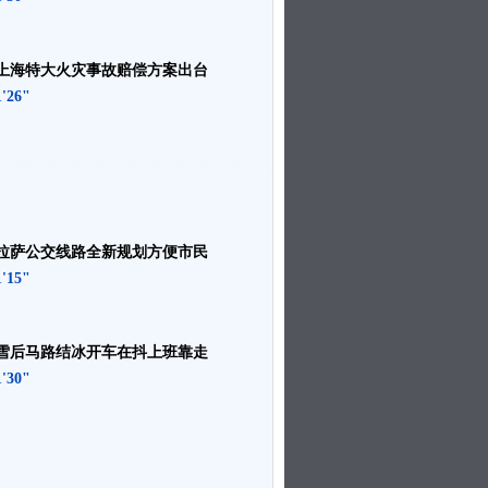
上海特大火灾事故赔偿方案出台
1'26"
拉萨公交线路全新规划方便市民
1'15"
雪后马路结冰开车在抖上班靠走
1'30"