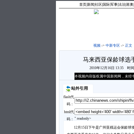
首页
|
新闻
|
社区
|
国际
|
军事
|
法治
|
港澳
|
视频
->
中新专区
->
正文
马来西亚保龄球选
2010年12月16日 13:35
时
本视频内容版权属中国新闻网，未经
站外引用
flash代
码：
html代
" readonly>
码：
12月15日下午是广州亚残运会保龄球