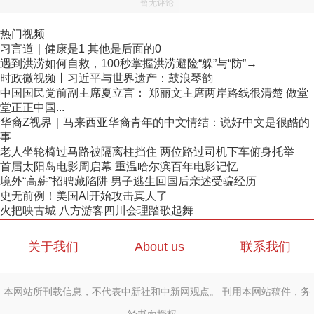
暂无评论
热门视频
习言道｜健康是1 其他是后面的0
遇到洪涝如何自救，100秒掌握洪涝避险“躲”与“防”→
时政微视频丨习近平与世界遗产：鼓浪琴韵
中国国民党前副主席夏立言： 郑丽文主席两岸路线很清楚 做堂
堂正正中国...
华裔Z视界｜马来西亚华裔青年的中文情结：说好中文是很酷的
事
老人坐轮椅过马路被隔离柱挡住 两位路过司机下车俯身托举
首届太阳岛电影周启幕 重温哈尔滨百年电影记忆
境外“高薪”招聘藏陷阱 男子逃生回国后亲述受骗经历
史无前例！美国AI开始攻击真人了
火把映古城 八方游客四川会理踏歌起舞
关于我们
About us
联系我们
本网站所刊载信息，不代表中新社和中新网观点。 刊用本网站稿件，务