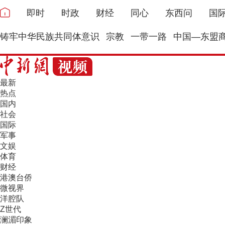
即时
时政
财经
同心
东西问
国
铸牢中华民族共同体意识
宗教
一带一路
中国—东盟
最新
热点
国内
社会
国际
军事
文娱
体育
财经
港澳台侨
微视界
洋腔队
Z世代
澜湄印象