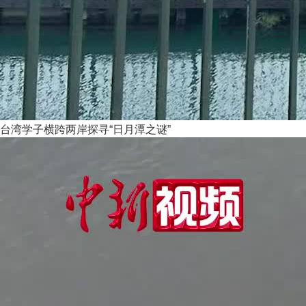
台湾学子横跨两岸探寻“日月潭之谜”