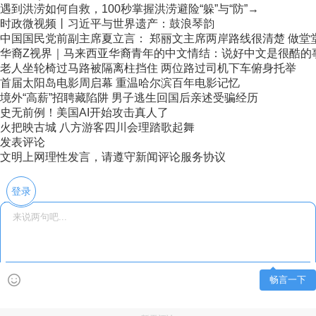
遇到洪涝如何自救，100秒掌握洪涝避险“躲”与“防”→
时政微视频丨习近平与世界遗产：鼓浪琴韵
中国国民党前副主席夏立言： 郑丽文主席两岸路线很清楚 做堂堂正
华裔Z视界｜马来西亚华裔青年的中文情结：说好中文是很酷的
老人坐轮椅过马路被隔离柱挡住 两位路过司机下车俯身托举
首届太阳岛电影周启幕 重温哈尔滨百年电影记忆
境外“高薪”招聘藏陷阱 男子逃生回国后亲述受骗经历
史无前例！美国AI开始攻击真人了
火把映古城 八方游客四川会理踏歌起舞
发表评论
文明上网理性发言，请遵守新闻评论服务协议
登录
畅言一下