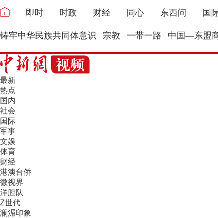
即时
时政
财经
同心
东西问
国
铸牢中华民族共同体意识
宗教
一带一路
中国—东盟
最新
热点
国内
社会
国际
军事
文娱
体育
财经
港澳台侨
微视界
洋腔队
Z世代
澜湄印象