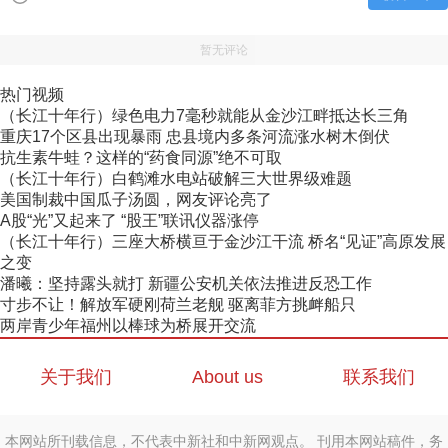
暂无评论
热门视频
（长江十年行）绿色电力7毫秒就能从金沙江畔抵达长三角
重庆17个区县出现暴雨 忠县境内多条河流涨水树木倒伏
抗生素牛蛙？这样的“药食同源”绝不可取
（长江十年行）白鹤滩水电站破解三大世界级难题
美国制裁中国瓜子汤圆，网友评论亮了
A股“光”又起来了 “股王”联讯仪器涨停
（长江十年行）三座大桥横亘于金沙江干流 桥名“见证”高原发展
之变
潘曦：坚持露头就打 新疆公安机关依法推进反恐工作
寸步不让！解放军硬刚荷兰老舰 驱离菲方挑衅船只
两岸青少年福州以棒球为桥展开交流
关于我们
About us
联系我们
本网站所刊载信息，不代表中新社和中新网观点。 刊用本网站稿件，务