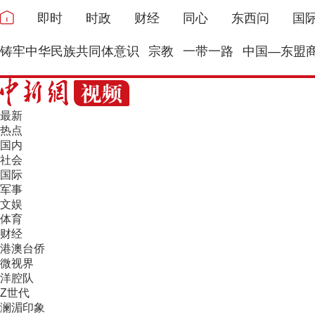
即时
时政
财经
同心
东西问
国
铸牢中华民族共同体意识
宗教
一带一路
中国—东盟
最新
热点
国内
社会
国际
军事
文娱
体育
财经
港澳台侨
微视界
洋腔队
Z世代
澜湄印象