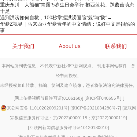
重庆永川：大熊猫“青露”5岁生日会举行 抱西蓝花、趴蘑菇萌态
十足
遇到洪涝如何自救，100秒掌握洪涝避险“躲”与“防”→
华裔Z视界｜马来西亚华裔青年的中文情结：说好中文是很酷的
事
关于我们
About us
联系我们
本网站所刊载信息，不代表中新社和中新网观点。 刊用本网站稿件，务
经书面授权。
未经授权禁止转载、摘编、复制及建立镜像，违者将依法追究法律责任。
[
网上传播视听节目许可证(0106168)
] [
京ICP证040655号
] [
京公网安备 11010202009201号
] [
京ICP备2021034286号-7
] [
互联网
宗教信息服务许可证：京(2022)0000118；京(2022)0000119
]
[
互联网新闻信息服务许可证10120180010
]