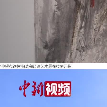
“仰望布达拉”敬庭尧绘画艺术展在拉萨开幕