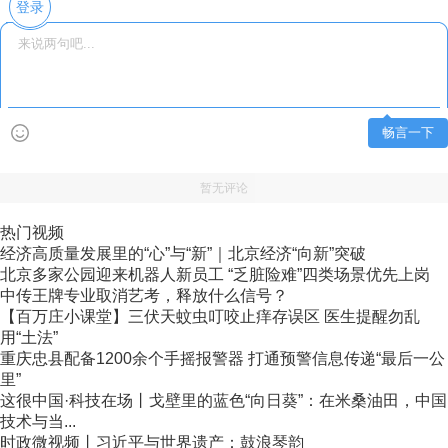
登录
畅言一下
暂无评论
热门视频
经济高质量发展里的“心”与“新”｜北京经济“向新”突破
北京多家公园迎来机器人新员工 “乏脏险难”四类场景优先上岗
中传王牌专业取消艺考，释放什么信号？
【百万庄小课堂】三伏天蚊虫叮咬止痒存误区 医生提醒勿乱
用“土法”
重庆忠县配备1200余个手摇报警器 打通预警信息传递“最后一公
里”
这很中国·科技在场丨戈壁里的蓝色“向日葵”：在米桑油田，中国
技术与当...
时政微视频丨习近平与世界遗产：鼓浪琴韵