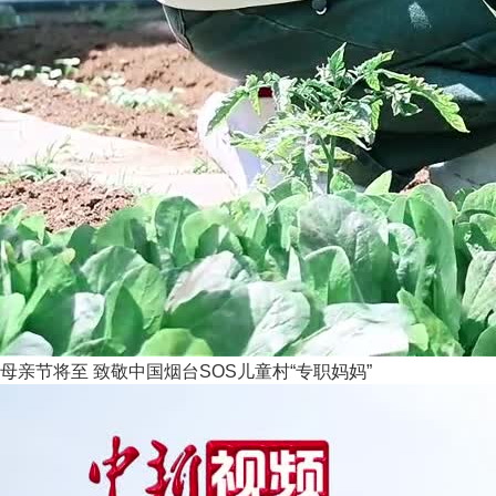
母亲节将至 致敬中国烟台SOS儿童村“专职妈妈”