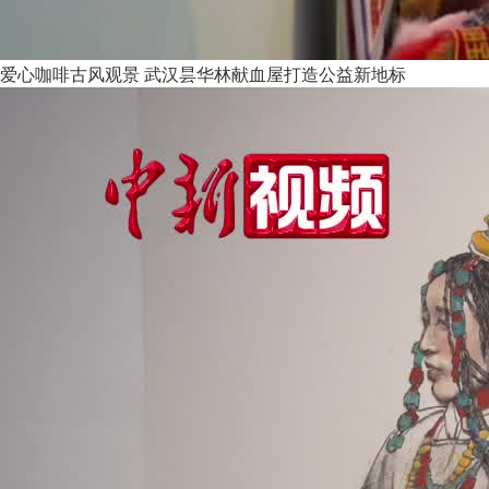
爱心咖啡古风观景 武汉昙华林献血屋打造公益新地标