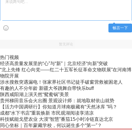
畅言一下
暂无评论
热门视频
经济高质量发展里的“心”与“新”｜北京经济“向新”突破
“北上先锋 红心向党——红二十五军长征革命文物联展”在河南博
物院开展
涉水搜救突遇漏电！张家界社区书记徒手破窗营救被困老人
有趣的人不分年龄 新疆大爷跳舞自带快乐buff
陕西咸阳湖上演天然“鸳鸯锅”美景
贵州梯田音乐会火出圈 景观设计师：就地取材依山就势
【活力中国调研行】你知道月球南极藏有“天然冰库 ”吗？
成都“水下书店”重装焕新 市民观湖阅读享清凉
科技赋能戈壁农业 大漠“智慧”番茄15小时冷链直达北京
同心坐标｜百年蒙藏学校，何以诞生多个“第一”？