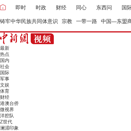
即时
时政
财经
同心
东西问
国
铸牢中华民族共同体意识
宗教
一带一路
中国—东盟
最新
热点
国内
社会
国际
军事
文娱
体育
财经
港澳台侨
微视界
洋腔队
Z世代
澜湄印象