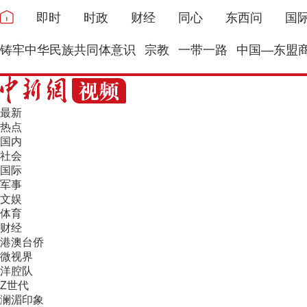
即时
时政
财经
同心
东西问
国
铸牢中华民族共同体意识
宗教
一带一路
中国—东盟
最新
热点
国内
社会
国际
军事
文娱
体育
财经
港澳台侨
微视界
洋腔队
Z世代
澜湄印象