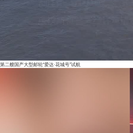
第二艘国产大型邮轮“爱达·花城号”试航