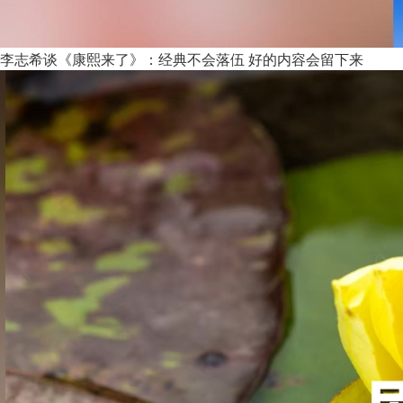
李志希谈《康熙来了》：经典不会落伍 好的内容会留下来