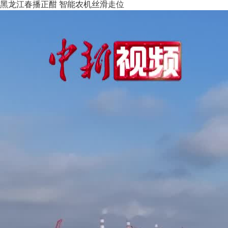
黑龙江春播正酣 智能农机丝滑走位