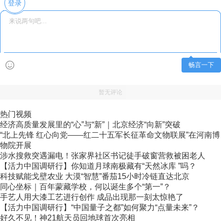
登录
畅言一下
暂无评论
热门视频
经济高质量发展里的“心”与“新”｜北京经济“向新”突破
“北上先锋 红心向党——红二十五军长征革命文物联展”在河南博
物院开展
涉水搜救突遇漏电！张家界社区书记徒手破窗营救被困老人
【活力中国调研行】你知道月球南极藏有“天然冰库 ”吗？
科技赋能戈壁农业 大漠“智慧”番茄15小时冷链直达北京
同心坐标｜百年蒙藏学校，何以诞生多个“第一”？
手艺人用大漆工艺进行创作 成品出现那一刻太惊艳了
【活力中国调研行】“中国量子之都”如何聚力“点量未来”？
好久不见！神21航天员回地球首次亮相