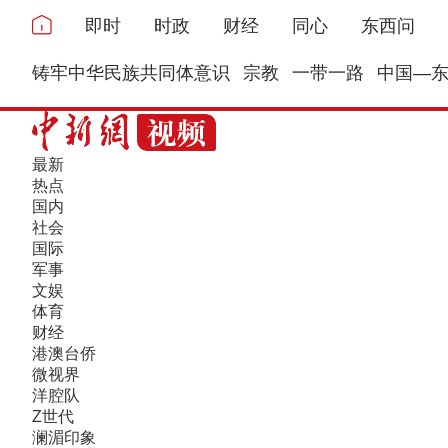
即时
时政
财经
同心
东西问
铸牢中华民族共同体意识
宗教
一带一路
中国—
最新
热点
国内
社会
国际
军事
文娱
体育
财经
港澳台侨
微视界
洋腔队
Z世代
澜湄印象