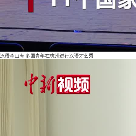
汉语牵山海 多国青年在杭州进行汉语才艺秀