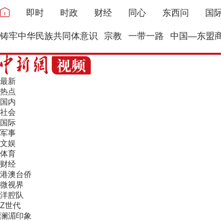
即时
时政
财经
同心
东西问
国
铸牢中华民族共同体意识
宗教
一带一路
中国—东盟
最新
热点
国内
社会
国际
军事
文娱
体育
财经
港澳台侨
微视界
洋腔队
Z世代
澜湄印象