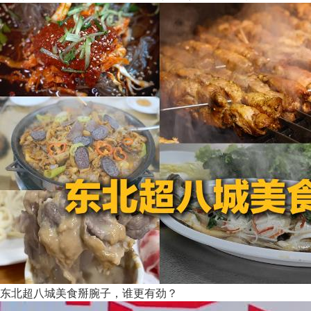
东北超八城美食掰腕子，谁更有劲？