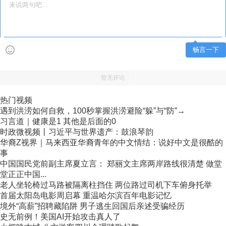
畅言一下
暂无评论
热门视频
遇到洪涝如何自救，100秒掌握洪涝避险“躲”与“防”→
习言道｜健康是1 其他是后面的0
时政微视频丨习近平与世界遗产：鼓浪琴韵
华裔Z视界｜马来西亚华裔青年的中文情结：说好中文是很酷的
事
中国国民党前副主席夏立言： 郑丽文主席两岸路线很清楚 做堂
堂正正中国...
老人坐轮椅过马路被隔离柱挡住 两位路过司机下车俯身托举
首届太阳岛电影周启幕 重温哈尔滨百年电影记忆
境外“高薪”招聘藏陷阱 男子逃生回国后亲述受骗经历
史无前例！美国AI开始攻击真人了