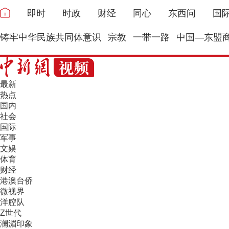
即时
时政
财经
同心
东西问
国
铸牢中华民族共同体意识
宗教
一带一路
中国—东盟
最新
热点
国内
社会
国际
军事
文娱
体育
财经
港澳台侨
微视界
洋腔队
Z世代
澜湄印象