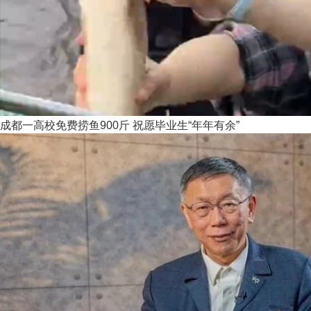
成都一高校免费捞鱼900斤 祝愿毕业生“年年有余”