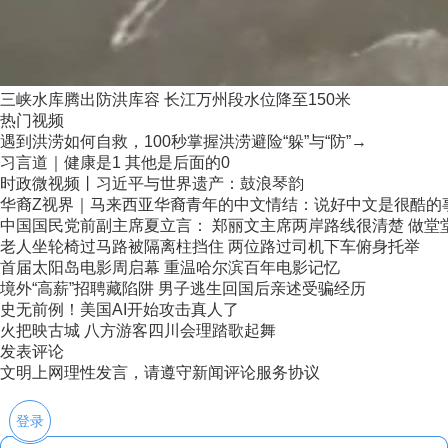
三峡水库腾出防洪库容 长江万州段水位降至150米
热门视频
遇到洪涝如何自救，100秒掌握洪涝避险“躲”与“防”→
习言道｜健康是1 其他是后面的0
时政微视频丨习近平与世界遗产：鼓浪琴韵
华裔Z视界｜马来西亚华裔青年的中文情结：说好中文是很酷的
中国国民党前副主席夏立言： 郑丽文主席两岸路线很清楚 做堂堂正
老人坐轮椅过马路被隔离柱挡住 两位路过司机下车俯身托举
首届太阳岛电影周启幕 重温哈尔滨百年电影记忆
境外“高薪”招聘藏陷阱 男子逃生回国后亲述受骗经历
史无前例！美国AI开始攻击真人了
火把映古城 八方游客四川会理踏歌起舞
发表评论
文明上网理性发言，请遵守新闻评论服务协议
登录