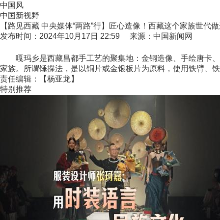
中国风
中国新视野
【路见西藏 中央媒体“两路”行】匠心造像！西藏这个家族世代
发布时间：2024年10月17日 22:59 来源：中国新闻网
嘎玛乡是西藏昌都手工艺的聚集地：金铜造像、手绘唐卡、编
家族。所谓锤揲法，是以铜片或金银板片为原料，使用铁臂、铁
责任编辑：【杨亚龙】
特别推荐