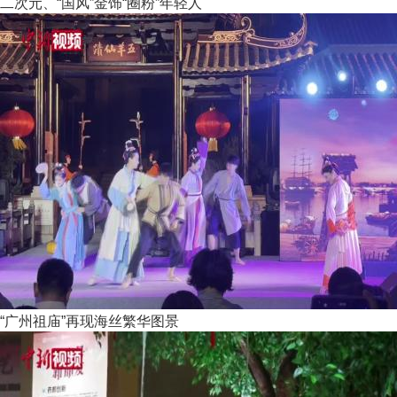
二次元、“国风”金饰“圈粉”年轻人
“广州祖庙”再现海丝繁华图景