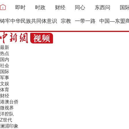
即时
时政
财经
同心
东西问
国
铸牢中华民族共同体意识
宗教
一带一路
中国—东盟
最新
热点
国内
社会
国际
军事
文娱
体育
财经
港澳台侨
微视界
洋腔队
Z世代
澜湄印象