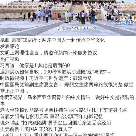
昆曲“票友”郑庭绎：两岸中国人一起传承中华文化
发表评论
文明上网理性发言，请遵守新闻评论服务协议
热门视频
习言道｜健康是1 其他是后面的0
遇到洪涝如何自救，100秒掌握洪涝避险“躲”与“防”→
时政微视频丨习近平与世界遗产：鼓浪琴韵
中国国民党前副主席夏立言： 郑丽文主席两岸路线很清楚 做堂
堂正正中国...
华裔Z视界｜马来西亚华裔青年的中文情结：说好中文是很酷的
事
老人坐轮椅过马路被隔离柱挡住 两位路过司机下车俯身托举
首届太阳岛电影周启幕 重温哈尔滨百年电影记忆
境外“高薪”招聘藏陷阱 男子逃生回国后亲述受骗经历
史无前例！美国AI开始攻击真人了
（长江十年行）重庆两江交汇现一清一浊“鸳鸯锅”景观