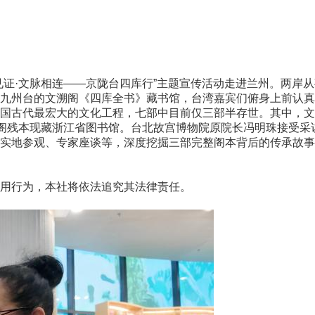
·文脉相连——京陇台四库行”主题宣传活动走进兰州。两岸从
九州台的文溯阁《四库全书》藏书馆，台湾嘉宾们俯身上前认真
古代最宏大的文化工程，七部中目前仅三部半存世。其中，文
澜阁残本现藏浙江省图书馆。台北故宫博物院原院长冯明珠接受
地参观、专家座谈等，深度挖掘三部完整阁本背后的传承故事
用行为，本社将依法追究其法律责任。