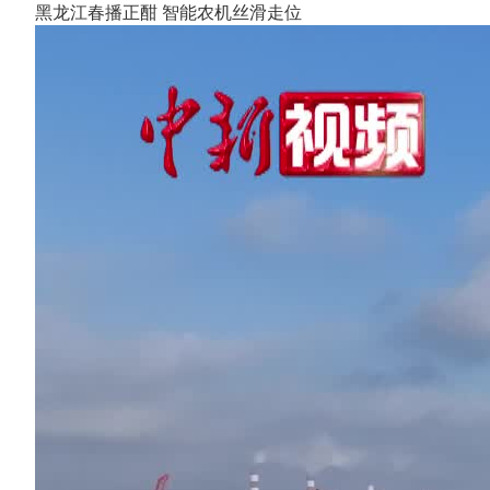
黑龙江春播正酣 智能农机丝滑走位