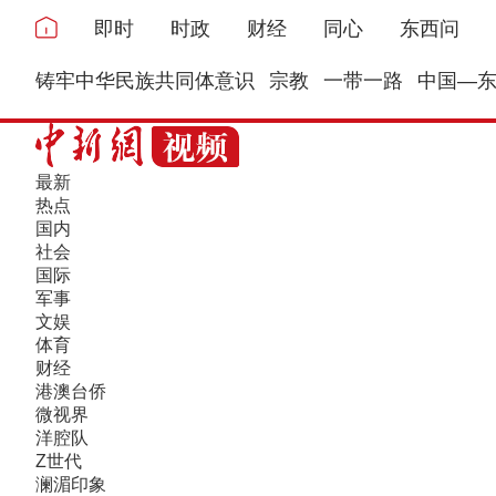
即时
时政
财经
同心
东西问
铸牢中华民族共同体意识
宗教
一带一路
中国—
最新
热点
国内
社会
国际
军事
文娱
体育
财经
港澳台侨
微视界
洋腔队
Z世代
澜湄印象