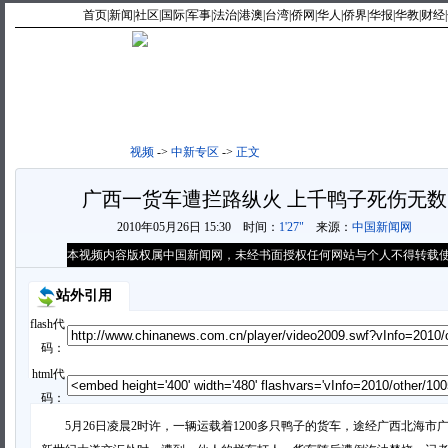
首页
|
新闻
|
社区
|
国际
|
军事
|
法治
|
港澳
|
台湾
|
侨网
|
华人
|
侨界
|
华报
|
华教
|
财经
|
视频首页
|
最新视频
|
最热
视频
->
中新专区
->
正文
广西一货车遭拦路纵火 上千鸭子死伤无数
2010年05月26日 15:30
时间：
1'27"
来源：
中国新闻网
本视频内容版权属中国新闻网，未经书面授权任何网站与个人不得转载
站外引用
flash代
码：
html代
码：
5月26日凌晨2时许，一辆运载着1200多只鸭子的货车，途经广西北海市