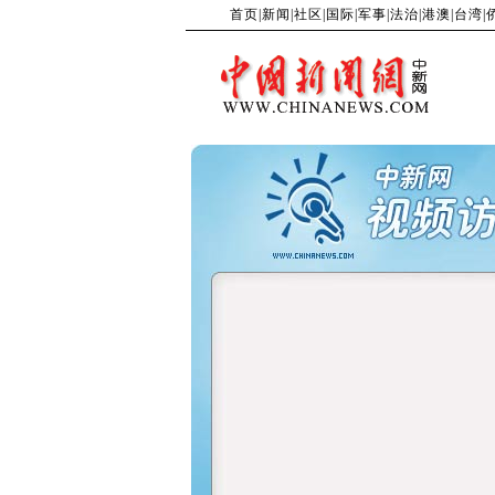
首页
|
新闻
|
社区
|
国际
|
军事
|
法治
|
港澳
|
台湾
|