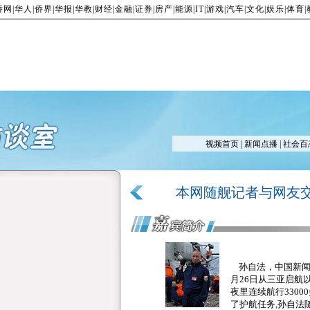
侨网
|
华人
|
侨界
|
华报
|
华教
|
财经
|
金融
|
证券
|
房产
|
能源
|
IT
|
游戏
|
汽车
|
文化
|
娱乐
|
体育
|
视频首页
|
新闻点播
|
社会百
本网随舰记者与网友
孙自法，中国新闻社
月26日从三亚启航
夜里连续航行330
了护航任务,孙自法