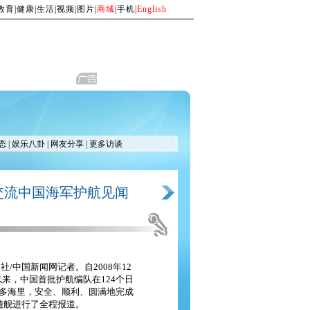
教育
|
健康
|
生活
|
视频
|
图片
|
商城
|
手机
|
English
态
|
娱乐八卦
|
网友分享
|
更多访谈
交流中国海军护航见闻
/中国新闻网记者。自2008年12
以来，中国首批护航编队在124个日
00多海里，安全、顺利、圆满地完成
随舰进行了全程报道。