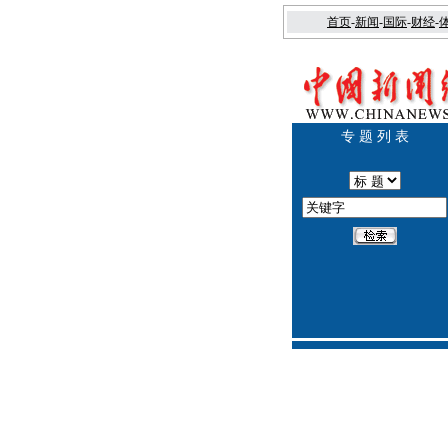
首页
-
新闻
-
国际
-
财经
-
专 题 列 表