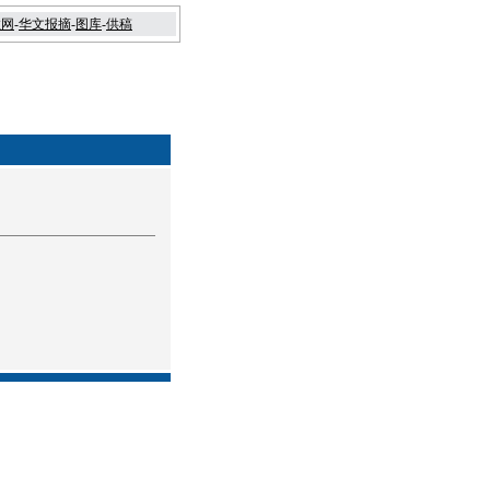
教网
-
华文报摘
-
图库
-
供稿