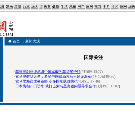
体育
-
娱乐
-
港澳
-
台湾
-
华人
-
IT
-
教育
-
健康
-
生活
-
汽车
-
房产
-
家居
-
视频
-
图片
-
社区
-
侨网
-
华
◆
首页
→
新闻大观
→
国际关注
·
菲律宾副总统感谢中国军舰为菲货船护航
(5月6日 15:27)
·
索马里驻华大使：希望中国帮助索马里建设海军
(4月10日 09:36)
·
索马里海盗改变策略 令多国舰队难防范
(4月9日 17:46)
·
日本防相20日访华 就打击索马里海盗问题寻求合作
(3月19日 15:02)