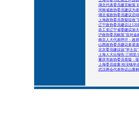
·
上海市委书记俞正声连叹
·
湖北代表委员建言献策 
·
河南省政协委员建议为老
·
湖北省政协委员建议启动
·
上海政协委员质疑征收"
·
辽宁政协委员建议让12
·
农工党辽宁省委建议加大
·
沪政协委员献策"应对金
·
南京人大代表呼吁：政
·
山西政协委员建议多渠
·
北京委员建议设"学士后"
·
上海人大出报告:三招至少
·
重庆市政协委员质疑：
·
上海委员提案:给没钱毕业
·
武汉两会代表热议山寨