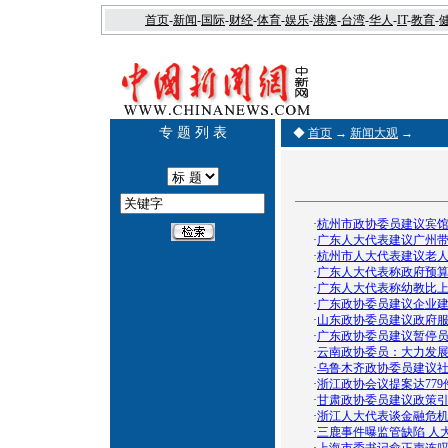
首页
-
新闻
-
国际
-
财经
-
体育
-
娱乐
-
港澳
-
台湾
-
华人
-
IT
-
教育
-
专 题 列 表
◆
首页
→
新闻大观
→
·
杭州市政协委员建议宾馆
·
广东人大代表建议广州带
·
杭州市人大代表建议老
·
广东人大代表称政府预算
·
广东人大代表称幼教比上
·
广东政协委员建议企业建
·
山东政协委员建议政府
·
广东政协委员建议暂停
·
云南政协委员：大力发
·
乌鲁木齐政协委员建议
·
浙江政协会议提案达77
·
甘肃政协委员建议政策
·
浙江人大代表谈金融危机
·
三鹿事件曝监管缺陷 人