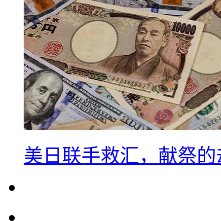
美日联手救汇，献祭的