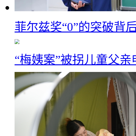
菲尔兹奖“0”的突破背
“梅姨案”被拐儿童父