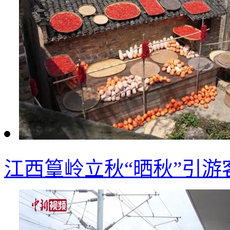
江西篁岭立秋“晒秋”引游