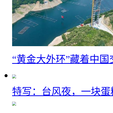
“黄金大外环”藏着中
特写：台风夜，一块蛋