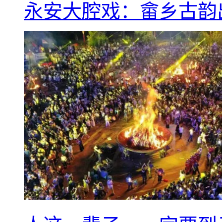
永安大腔戏：畲乡古韵