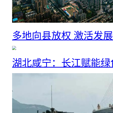
多地向县放权 激活发
湖北咸宁：长江赋能绿