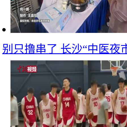
别只撸串了 长沙“中医夜