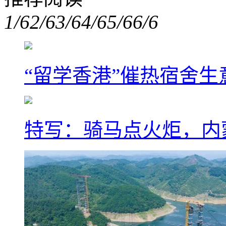
1/6
2/6
3/6
4/6
5/6
6/6
“留学香港”催热宿舍生
特写：骑马点火炬，内