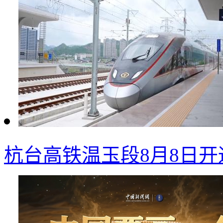
杭台高铁温玉段8月8日开