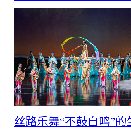
丝路乐舞“不鼓自鸣”