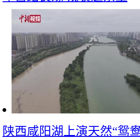
陕西咸阳湖上演天然“鸳鸯