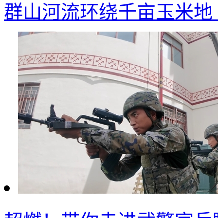
群山河流环绕千亩玉米地 