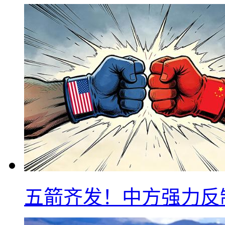
五箭齐发！中方强力反