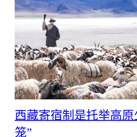
西藏寄宿制是托举高原
笼”