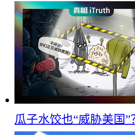
瓜子水饺也“威胁美国”