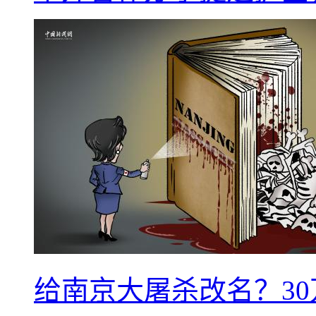
给南京大屠杀改名？3