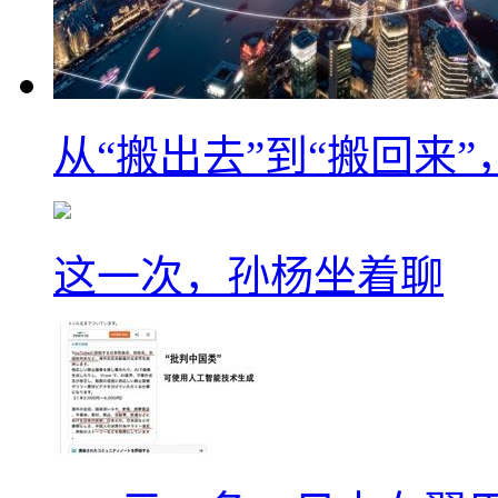
从“搬出去”到“搬回来
这一次，孙杨坐着聊