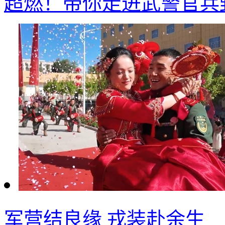
超燃！带你走进武警官兵
军营结良缘 戎装赴余生