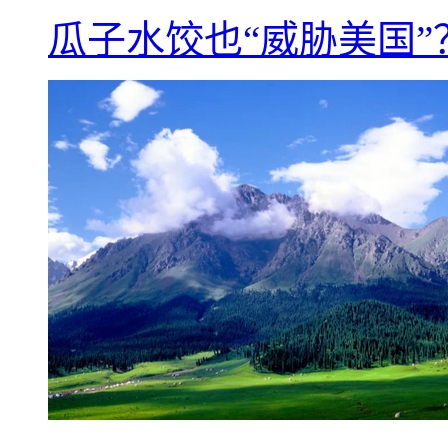
瓜子水饺也“威胁美国”