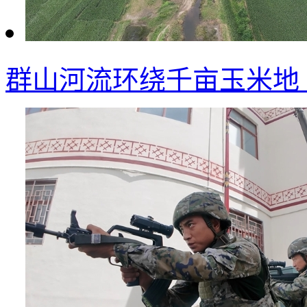
群山河流环绕千亩玉米地 