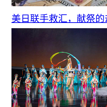
美日联手救汇，献祭的