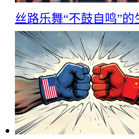
丝路乐舞“不鼓自鸣”