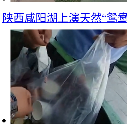
陕西咸阳湖上演天然“鸳鸯