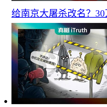
给南京大屠杀改名？3