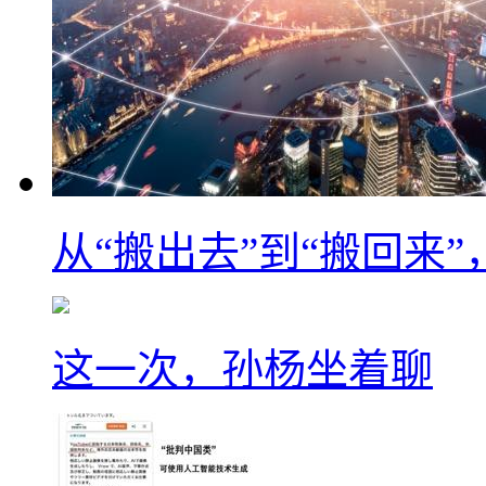
从“搬出去”到“搬回来
这一次，孙杨坐着聊