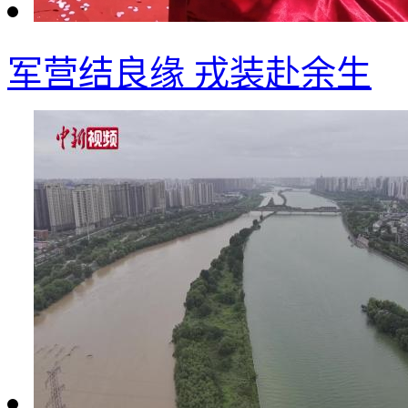
军营结良缘 戎装赴余生