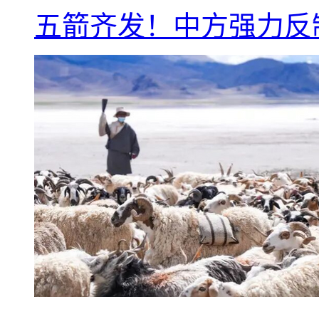
五箭齐发！中方强力反