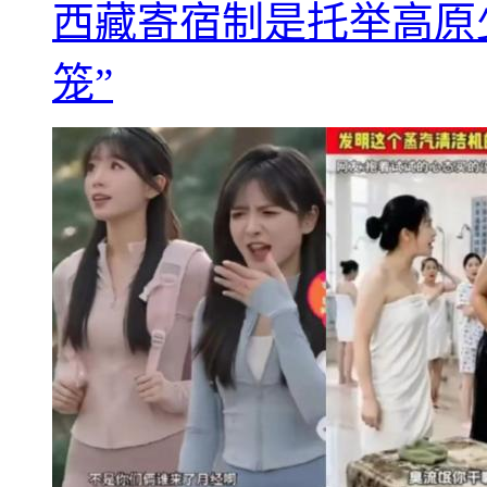
西藏寄宿制是托举高原
笼”