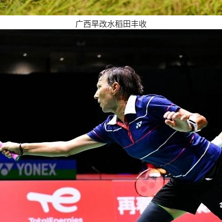
广西旱改水稻田丰收