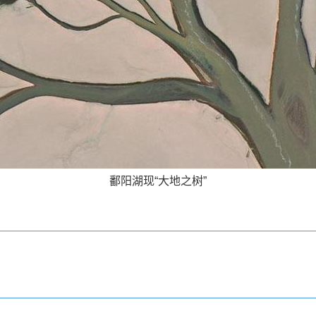
鄱阳湖现“大地之树”