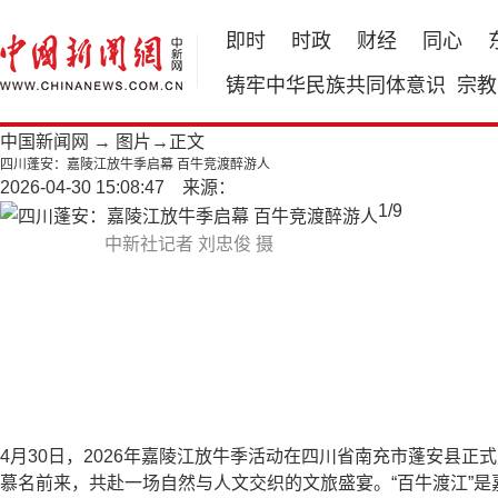
即时
时政
财经
同心
铸牢中华民族共同体意识
宗教
中国新闻网
→
图片
→正文
四川蓬安：嘉陵江放牛季启幕 百牛竞渡醉游人
2026-04-30 15:08:47 来源：
1
/
9
中新社记者 刘忠俊 摄
4月30日，2026年嘉陵江放牛季活动在四川省南充市蓬安县
慕名前来，共赴一场自然与人文交织的文旅盛宴。“百牛渡江”是