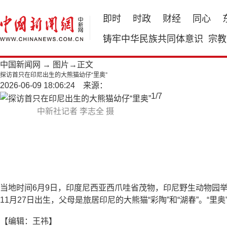
即时
时政
财经
同心
铸牢中华民族共同体意识
宗教
中国新闻网
→
图片
→正文
探访首只在印尼出生的大熊猫幼仔“里奥”
2026-06-09 18:06:24 来源：
1
/
7
中新社记者 李志全 摄
当地时间6月9日，印度尼西亚西爪哇省茂物，印尼野生动物园举行
11月27日出生，父母是旅居印尼的大熊猫“彩陶”和“湖春”。“
【编辑：王祎】