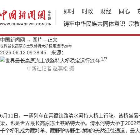
即时
时政
财经
同心
铸牢中华民族共同体意识
宗教
中国新闻网
→
图片
→正文
世界最长高原冻土铁路特大桥稳定运行20年
2026-06-12 09:38:45 来源：
1
/
7
中新社记者 赵凛松 摄
6月11日，一辆列车在青藏铁路清水河特大桥上行驶。该桥坐落于
梁，也是世界最长高原冻土铁路特大桥。清水河特大桥于2002
千个桥孔成为藏羚羊、藏野驴等野生动物的天然迁徙通道，最大