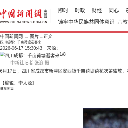
即时
时政
财经
同心
铸牢中华民族共同体意识
宗教
中国新闻网
→
图片
→正文
四川成都：千亩荷塘迎客来
2026-06-17 15:30:43 来源：
1
/
8
中新社记者 张浪 摄
6月17日，四川省成都市新津区安西镇千亩荷塘荷花次第盛放
【编辑：李太源】
推荐图集