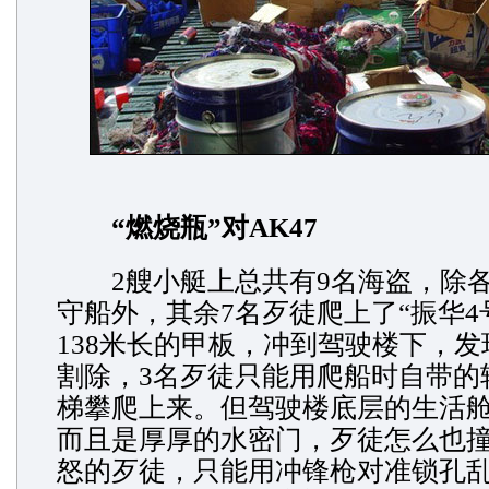
“燃烧瓶”对AK47
2艘小艇上总共有9名海盗，除各
守船外，其余7名歹徒爬上了“振华4
138米长的甲板，冲到驾驶楼下，
割除，3名歹徒只能用爬船时自带的
梯攀爬上来。但驾驶楼底层的生活
而且是厚厚的水密门，歹徒怎么也
怒的歹徒，只能用冲锋枪对准锁孔