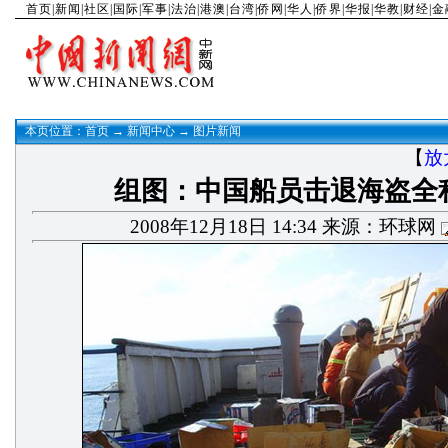
首页
|
新闻
|
社区
|
国际
|
军事
|
法治
|
港澳
|
台湾
|
侨网
|
华人
|
侨界
|
华报
|
华教
|
财经
|
金
本页位置：
首页
→
新闻中心
→
图片新闻
【
放
组图：中国船员击退海盗全程
2008年12月18日 14:34 来源：环球网