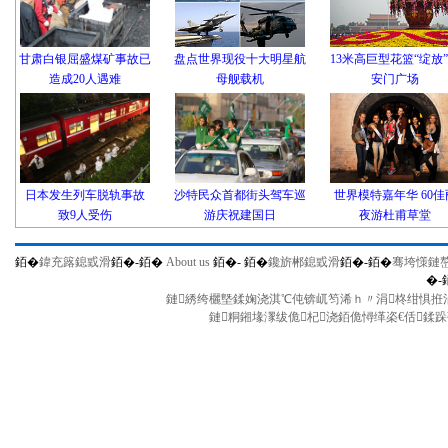
甘肃白银屈盛煤矿事故已
盘点世界现役十大明星航
13米高巨型花篮“绽放
造成20人遇难
母舰载机
安门广场
日本发生列车脱轨事故
沙特民众首都街头驾车巡
世界模特嘉年华 60佳
致9人受伤
游庆祝建国日
夜游杜甫草堂
銆�
鍏充簬鎴戜滑
銆�-
銆�
About us
銆�-
銆�
鑱旂郴鎴戜滑
銆�-
銆�
骞垮憡鏈
�-
鏈綉绔欐墍鍒婅浇淇℃伅锛屼笉浠ｈ〃涓柊绀惧拰涓
鏈粡鎺堟潈绂佹杞浇銆佹憳缂栥€佸