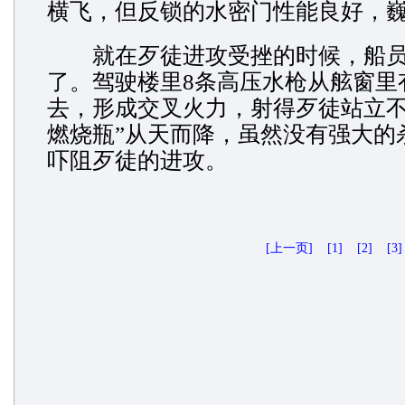
横飞，但反锁的水密门性能良好，
就在歹徒进攻受挫的时候，船员
了。驾驶楼里8条高压水枪从舷窗里
去，形成交叉火力，射得歹徒站立不
燃烧瓶”从天而降，虽然没有强大的
吓阻歹徒的进攻。
[上一页]
[1]
[2]
[3]