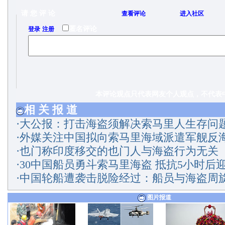
请 您 评 论
查看评论
进入社区
/
匿名评论
登录
注册
本评论观点只代表网友个人观点，不代表中
相 关 报 道
·
大公报：打击海盗须解决索马里人生存问
·
外媒关注中国拟向索马里海域派遣军舰反
·
也门称印度移交的也门人与海盗行为无关
·
30中国船员勇斗索马里海盗 抵抗5小时后
·
中国轮船遭袭击脱险经过：船员与海盗周旋
图片报道