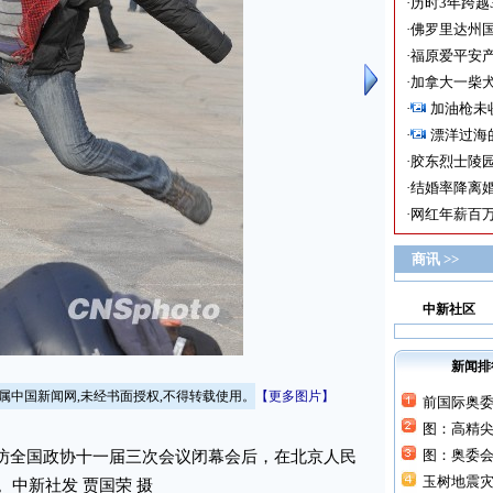
·
历时3年跨越
·
佛罗里达州国
·
福原爱平安产
·
加拿大一柴犬
·
加油枪未
·
漂洋过海
·
胶东烈士陵
·
结婚率降离婚
·
网红年薪百万
商讯 >>
中新社区
新闻排
版权均属中国新闻网,未经书面授权,不得转载使用。
【更多图片】
前国际奥
图：高精
图：奥委
访全国政协十一届三次会议闭幕会后，在北京人民
玉树地震灾
中新社发 贾国荣 摄