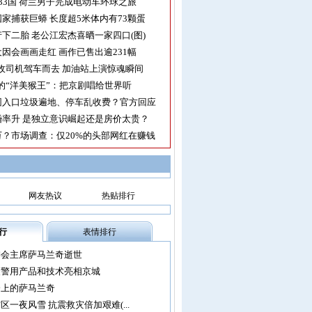
33国 荷兰男子完成电动车环球之旅
家捕获巨蟒 长度超5米体内有73颗蛋
下二胎 老公江宏杰喜晒一家四口(图)
因会画画走红 画作已售出逾231幅
收司机驾车而去 加油站上演惊魂瞬间
的“洋美猴王”：把京剧唱给世界听
园入口垃圾遍地、停车乱收费？官方回应
率升 是独立意识崛起还是房价太贵？
？市场调查：仅20%的头部网红在赚钱
网友热议
热贴排行
行
表情排行
委会主席萨马兰奇逝世
尖警用产品和技术亮相京城
会上的萨马兰奇
区一夜风雪 抗震救灾倍加艰难(...