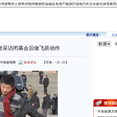
台湾
|
侨网
|
华人
|
侨界
|
华报
|
华教
|
财经
|
金融
|
证券
|
房产
|
能源
|
IT
|
游戏
|
汽车
|
文化
|
娱乐
|
体育
|
教育
|
图片频道：
社
者采访闭幕会后做飞跃动作
来源：中国新闻网
发表评论
【字体：
↑大
↓小
】
·
不舍旅澳大