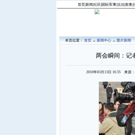
首页
|
新闻
|
社区
|
国际
|
军事
|
法治
|
港澳
|
本页位置：
首页
→
新闻中心
→
图片新闻
两会瞬间：记
2010年03月13日 16:35 