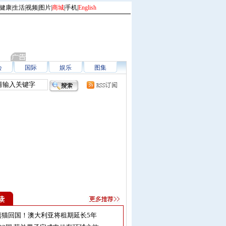
健康
|
生活
|
视频
|
图片
|
商城
|
手机
|
English
会
国际
娱乐
图集
熊猫回国！澳大利亚将租期延长5年