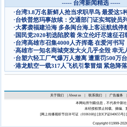
----- 台湾新闻精选 -----
·
台湾3.8万名新鲜人抢当求职早鸟 最爱这5
·
台铁普悠玛事故续：交通部门证实驾驶员
·
大雾袭福建沿海 多条闽台海上客运航线停
·
国民党2020初选陷胶着 朱立伦吁尽速征召
·
台湾高雄市召集4000人齐挥毫 在爱河书
·
高雄市一知名商城突发大火几乎全毁 幸无
·
台塑六轻工厂气爆万人撤离 遭重罚500万
·
港龙航空一载317人飞机引擎冒烟 紧急降
关于我们
|
About us
|
联系我们
|
广告服务
本网站所刊载信息，不代表中新社
未经授权禁止转载、摘编、
[
网上传播视听节目许可证（0106168)
] [
京ICP证040655号
]
Copyright ©1999-20