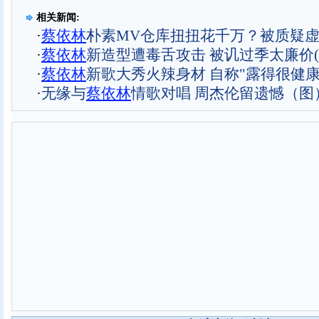
相关新闻:
·
蔡依林
朴素MV仓库扭扭花千万？被质疑
·
蔡依林
新造型遭毒舌攻击 被讥过季太廉价(
·
蔡依林
新歌大秀火辣身材 自称"露得很健康"
·
无缘与
蔡依林
情歌对唱 周杰伦留遗憾（图