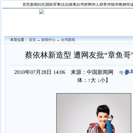
首页
|
新闻
|
社区
|
国际
|
军事
|
法治
|
港澳
|
台湾
|
侨网
|
华人
|
侨界
|
华报
|
华教
|
财经
|
本页位置：
首页
→
新闻中心
→
台湾新闻
蔡依林新造型 遭网友批“章鱼哥”
2010年07月28日 14:06 来源：中国新闻网
参
体：
↑大
↓小
】