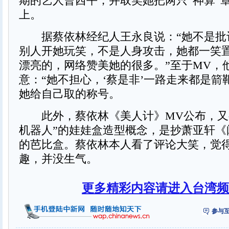
期的艺人曹西平，并取笑她把两只“神算”
上。
据蔡依林经纪人王永良说：“她不是批
别人开她玩笑，不是人身攻击，她都一笑
漂亮的，网络赞美她的很多。”至于MV，
意：“她不担心，‘蔡是非’一路走来都是箭
她给自己取的称号。
此外，蔡依林《美人计》MV公布，又
机器人”的娃娃盒造型概念，是抄萧亚轩《
的芭比盒。蔡依林本人看了评论大笑，觉
趣，并没生气。
更多精彩内容请进入台湾频
参与互